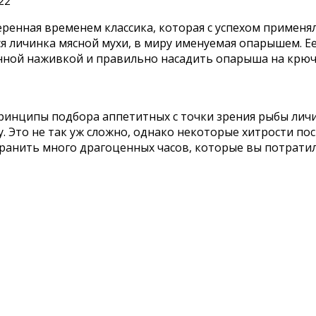
22
енная временем классика, которая с успехом применяла
ся личинка мясной мухи, в миру именуемая опарышем. Е
енной наживкой и правильно насадить опарыша на крюч
ринципы подбора аппетитных с точки зрения рыбы личи
 Это не так уж сложно, однако некоторые хитрости пос
хранить много драгоценных часов, которые вы потратил