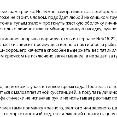
метрам крючка. Не нужно заморачиваться с выбором су
тоже не стоит. Словом, подойдет любой не слишком гр
аточка: тупым жалом проткнуть жесткую оболочку личин
несколько личинок или комбинированную насадку, лучш
саживания опарыша варьируются в интервале №№16-22 
оснастки зависит преимущественно от активности рыбы 
» хорошего качества способен выдержать вес пятикил
им крючком не исключено заглатывание, а не зацеп за г
 во всяком случае, в теплое время года. Процесс это 
ься с малоаппетитной субстанцией, а покупать личино
фактически не испачкав рук и не испытывая рвотных п
ентами приманку красного, желтого или зеленого цвет
 это маркетинговый ход, позволяющий повысить цену 