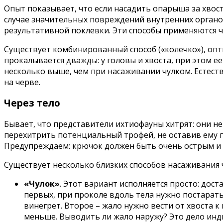
Опыт показывает, что если насадить опарыша за хвост
случае значительных повреждений внутренних органов
результативной поклевки. Эти способы применяются ча
Существует комбинированный способ («колечко»), опт
прокалывается дважды: у головы и хвоста, при этом е
несколько выше, чем при насаживании чулком. Естест
на черве.
Через тело
Бывает, что представители ихтиофауны хитрят: они не
перехитрить потенциальный трофей, не оставив ему п
Предупреждаем: крючок должен быть очень острым и н
Существует несколько близких способов насаживания ч
«Чулок»
. Этот вариант исполняется просто: дос
первых, при проколе вдоль тела нужно постарать
винегрет. Второе – жало нужно вести от хвоста 
меньше. Выводить ли жало наружу? Это дело инди