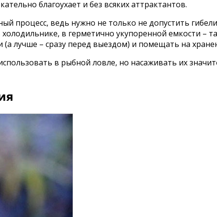
ательно благоухает и без всяких аттрактантов.
ный процесс, ведь нужно не только не допустить гибел
в холодильнике, в герметично укупоренной емкости – т
 (а лучше – сразу перед выездом) и помещать на хранен
спользовать в рыбной ловле, но насаживать их значите
ия