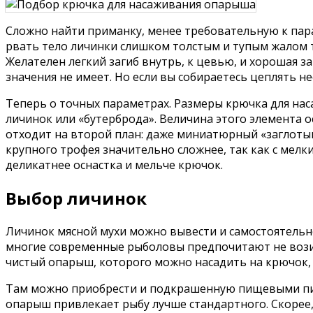
Сложно найти приманку, менее требовательную к пара
рвать тело личинки слишком толстым и тупым жалом 
Желателен легкий загиб внутрь, к цевью, и хорошая з
значения не имеет. Но если вы собираетесь цеплять 
Теперь о точных параметрах. Размеры крючка для на
личинок или «бутерброда». Величина этого элемента 
отходит на второй план: даже миниатюрный «заглотыш
крупного трофея значительно сложнее, так как с мелк
деликатнее оснастка и мельче крючок.
Выбор личинок
Личинок мясной мухи можно вывести и самостоятельно,
многие современные рыболовы предпочитают не возит
чистый опарыш, которого можно насадить на крючок, 
Там можно приобрести и подкрашенную пищевыми пигм
опарыш привлекает рыбу лучше стандартного. Скорее,