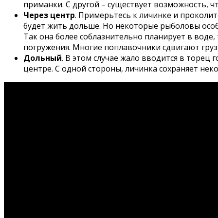
приманки. С другой – существует возможность, ч
Через центр
. Примерьтесь к личинке и проколи
будет жить дольше. Но некоторые рыболовы особ
Так она более соблазнительно планирует в воде,
погружения. Многие поплавочники сдвигают груз
Дольный
. В этом случае жало вводится в торец 
центре. С одной стороны, личинка сохраняет нек