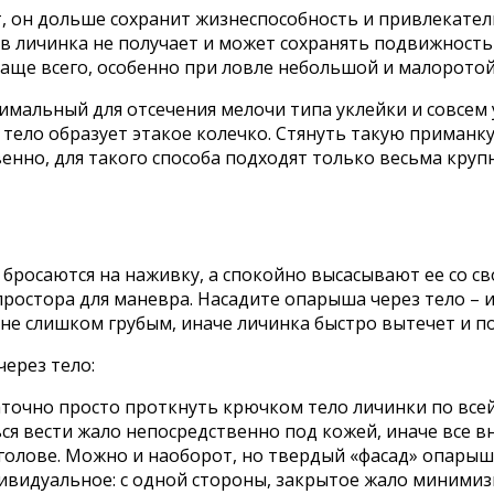
, он дольше сохранит жизнеспособность и привлекатель
 личинка не получает и может сохранять подвижность ч
ще всего, особенно при ловле небольшой и малоротой р
имальный для отсечения мелочи типа уклейки и совсем
е тело образует этакое колечко. Стянуть такую приман
венно, для такого способа подходят только весьма кру
 бросаются на наживку, а спокойно высасывают ее со св
ростора для маневра. Насадите опарыша через тело – и
е слишком грубым, иначе личинка быстро вытечет и п
ерез тело:
таточно просто проткнуть крючком тело личинки по всей 
ся вести жало непосредственно под кожей, иначе все в
к голове. Можно и наоборот, но твердый «фасад» опарыш
видуальное: с одной стороны, закрытое жало минимизир