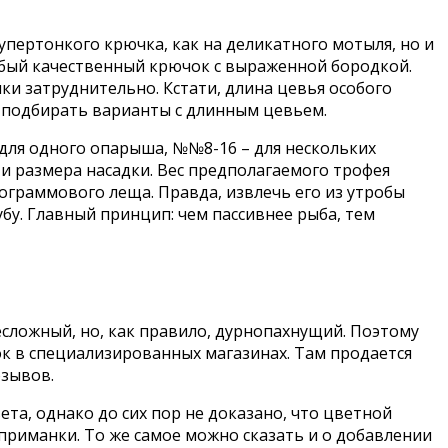
пертонкого крючка, как на деликатного мотыля, но и
убый качественный крючок с выраженной бородкой.
ки затруднительно. Кстати, длина цевья особого
е подбирать варианты с длинным цевьем.
для одного опарыша, №№8-16 – для нескольких
и размера насадки. Вес предполагаемого трофея
ограммового леща. Правда, извлечь его из утробы
убу. Главный принцип: чем пассивнее рыба, тем
несложный, но, как правило, дурнопахнущий. Поэтому
к в специализированных магазинах. Там продается
озывов.
а, однако до сих пор не доказано, что цветной
приманки. То же самое можно сказать и о добавлении