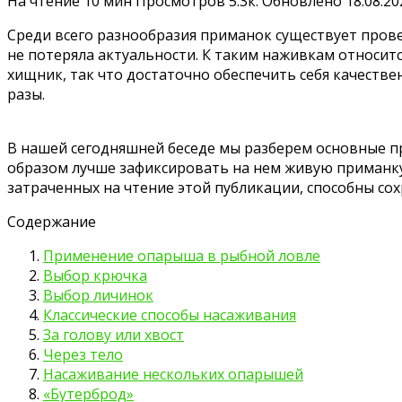
На чтение
10 мин
Просмотров
5.3к.
Обновлено
18.08.20
Среди всего разнообразия приманок существует провер
не потеряла актуальности. К таким наживкам относит
хищник, так что достаточно обеспечить себя качеств
разы.
В нашей сегодняшней беседе мы разберем основные п
образом лучше зафиксировать на нем живую приманку.
затраченных на чтение этой публикации, способны со
Содержание
Применение опарыша в рыбной ловле
Выбор крючка
Выбор личинок
Классические способы насаживания
За голову или хвост
Через тело
Насаживание нескольких опарышей
«Бутерброд»