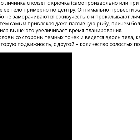
то личинка сползет с крючка (самопроизвольно или при
те ее тело примерно по центру. Оптимально провести 
о не заморачиваются с живучестью и прокалывают личи
 тем самым привлекая даже пассивную рыбу, причем бо
ила выше: это увеличивает время планирования.
головы со стороны темных точек и ведется вдоль тела, к
оторую подвижность, с другой – количество холостых п