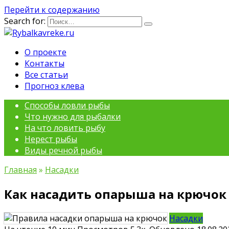
Перейти к содержанию
Search for:
О проекте
Контакты
Все статьи
Прогноз клева
Способы ловли рыбы
Что нужно для рыбалки
На что ловить рыбу
Нерест рыбы
Виды речной рыбы
Главная
»
Насадки
Как насадить опарыша на крючок
Насадки