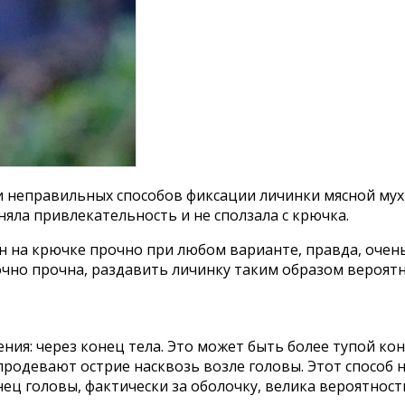
 неправильных способов фиксации личинки мясной мухи 
няла привлекательность и не сползала с крючка.
 на крючке прочно при любом варианте, правда, очень
точно прочна, раздавить личинку таким образом вероят
ния: через конец тела. Это может быть более тупой к
одевают острие насквозь возле головы. Этот способ н
ец головы, фактически за оболочку, велика вероятнос