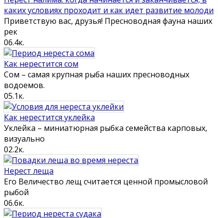
каких условиях проходит и как идет развитие молоди
Приветствую вас, друзья! Пресноводная фауна наших
рек
0
6.4к.
Как нерестится сом
Сом – самая крупная рыба наших пресноводных
водоемов.
0
5.1к.
Как нерестится уклейка
Уклейка – миниатюрная рыбка семейства карповых,
визуально
0
2.2к.
Нерест леща
Его Величество лещ считается ценной промысловой
рыбой
0
6.6к.