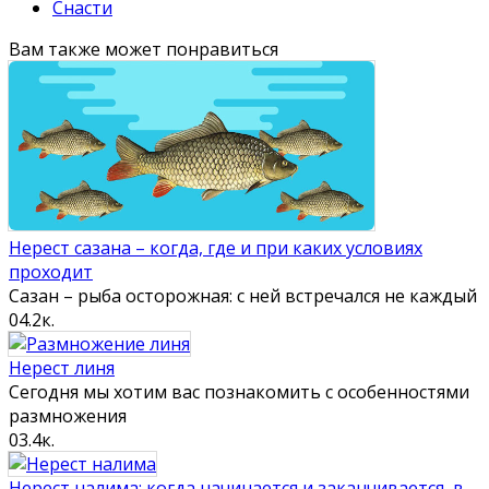
Снасти
Вам также может понравиться
Нерест сазана – когда, где и при каких условиях
проходит
Сазан – рыба осторожная: с ней встречался не каждый
0
4.2к.
Нерест линя
Сегодня мы хотим вас познакомить с особенностями
размножения
0
3.4к.
Нерест налима: когда начинается и заканчивается, в