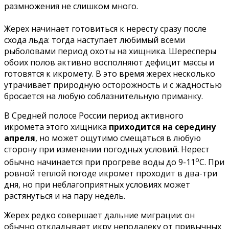
размножения не слишком много.
Жерех начинает готовиться к нересту сразу после
схода льда: тогда наступает любимый всеми
рыболовами период охоты на хищника. Шересперы
обоих полов активно восполняют дефицит массы и
готовятся к икромету. В это время жерех несколько
утрачивает природную осторожность и с жадностью
бросается на любую соблазнительную приманку.
В Средней полосе России период активного
икромета этого хищника
приходится на середину
апреля
, но может ощутимо смещаться в любую
сторону при изменении погодных условий. Нерест
о
обычно начинается при прогреве воды до 9-11
С. При
ровной теплой погоде икромет проходит в два-три
дня, но при неблагоприятных условиях может
растянуться и на пару недель.
Жерех редко совершает дальние миграции: он
обычно откладывает икру неподалеку от привычных