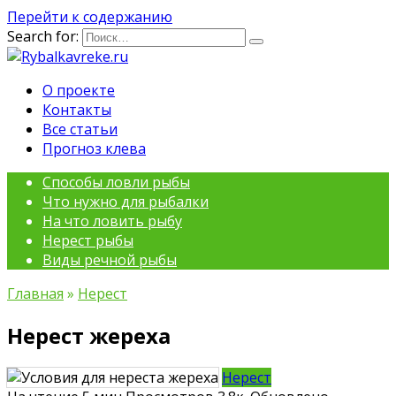
Перейти к содержанию
Search for:
О проекте
Контакты
Все статьи
Прогноз клева
Способы ловли рыбы
Что нужно для рыбалки
На что ловить рыбу
Нерест рыбы
Виды речной рыбы
Главная
»
Нерест
Нерест жереха
Нерест