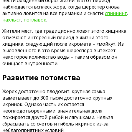
вести обыденный образ жизни. В этот период
наблюдается всплеск жора, когда шереспер снова
активно ловится на все приманки и снасти:
спиннинг
,
нахлыст
,
поплавок
.
Жители мест, где традиционно ловят этого хищника,
отмечают интересный период в жизни этого
хищника, следующий после икромета – «мойку». Из
выловленного в это время шереспера вытекает
некоторое количество воды – таким образом он
очищает внутренности.
Развитие потомства
Жерех достаточно плодовит: крупная самка
выметывает до 300 тысяч достаточно крупных
икринок. Однако часть их остается
неоплодотворенными, значительная доля
пожирается другой рыбой и лягушками. Нельзя
сбрасывать со счетов и гибель икринок из-за
неблагоприятных условий.