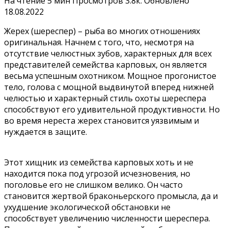
На чтение
5 мин
Просмотров
3.8к.
Обновлено
18.08.2022
Жерех (шереспер) – рыба во многих отношениях
оригинальная. Начнем с того, что, несмотря на
отсутствие челюстных зубов, характерных для всех
представителей семейства карповых, он является
весьма успешным охотником. Мощное прогонистое
тело, голова с мощной выдвинутой вперед нижней
челюстью и характерный стиль охоты шереспера
способствуют его удивительной продуктивности. Но
во время нереста жерех становится уязвимым и
нуждается в защите.
Этот хищник из семейства карповых хоть и не
находится пока под угрозой исчезновения, но
поголовье его не слишком велико. Он часто
становится жертвой браконьерского промысла, да и
ухудшение экологической обстановки не
способствует увеличению численности шереспера.